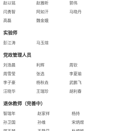
赵以铭
赵雅昕
郭伟
闫勇智
阿如汗
马晓丹
高磊
魏金娥
实验师
彭江涛
马玉煊
党政管理人员
刘浩晨
利辉
周钦
周雪莹
张选
李夏瑜
李子豪
杨秋垚
武鹏飞
汪晓华
王瑞珍
胡利春
退休教师（完善中）
智瑞年
赵家祥
杨持
孙卫国
孙维
宋炳煜