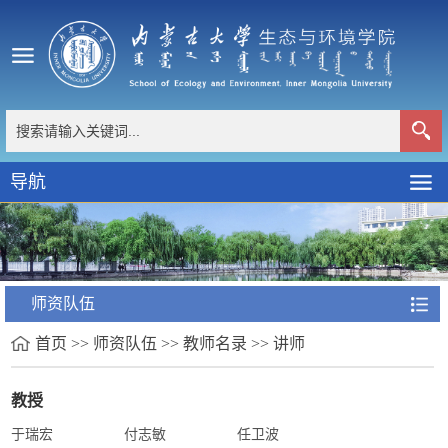
导航
师资队伍
首页
>>
师资队伍
>>
教师名录
>>
讲师
教授
于瑞宏
付志敏
任卫波