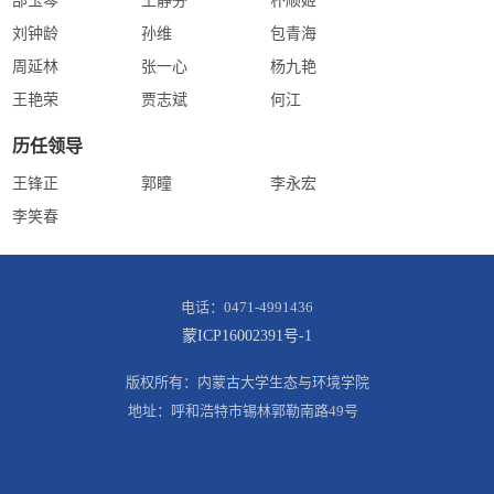
邵玉琴
王静芬
朴顺姬
刘钟龄
孙维
包青海
周延林
张一心
杨九艳
王艳荣
贾志斌
何江
历任领导
王锋正
郭瞳
李永宏
李笑春
电话：0471-4991436
蒙ICP16002391号-1
版权所有：内蒙古大学生态与环境学院
地址：呼和浩特市锡林郭勒南路49号