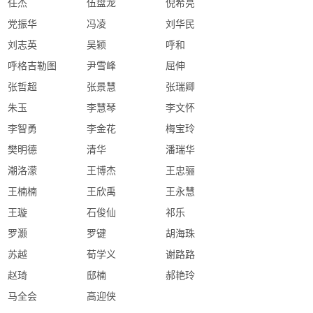
任杰
伍盘龙
倪希亮
党振华
冯凌
刘华民
刘志英
吴颖
呼和
呼格吉勒图
尹雪峰
屈伸
张哲超
张景慧
张瑞卿
朱玉
李慧琴
李文怀
李智勇
李金花
梅宝玲
樊明德
清华
潘瑞华
潮洛濛
王博杰
王忠骊
王楠楠
王欣禹
王永慧
王璇
石俊仙
祁乐
罗灏
罗键
胡海珠
苏越
荀学义
谢路路
赵琦
邸楠
郝艳玲
马全会
高迎侠