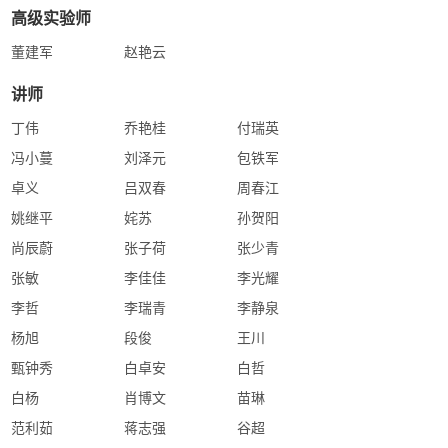
高级实验师
董建军
赵艳云
讲师
丁伟
乔艳桂
付瑞英
冯小蔓
刘泽元
包铁军
卓义
吕双春
周春江
姚继平
姹苏
孙贺阳
尚辰蔚
张子荷
张少青
张敏
李佳佳
李光耀
李哲
李瑞青
李静泉
杨旭
段俊
王川
甄钟秀
白卓安
白哲
白杨
肖博文
苗琳
范利茹
蒋志强
谷超