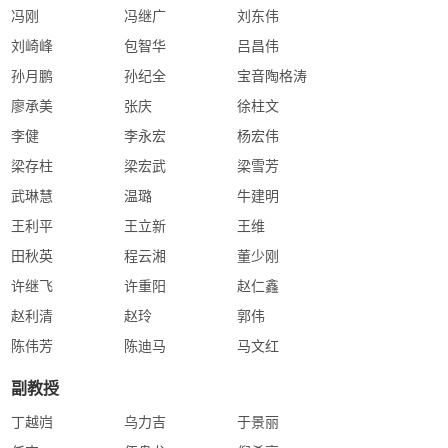
冯刚
冯继广
刘东伟
刘崎峰
包智华
吕昌伟
孙月鹏
孙纪全
宝音陶格涛
廖承美
张庆
徐柱文
李健
李永宏
杨宏伟
梁存柱
梁宏武
梁雪芳
武琳慧
温璐
牛建明
王利平
王立新
王维
田秋英
程云湘
董少刚
许继飞
许重阳
赵仁鑫
赵利清
赵玲
郭伟
陈伟芳
陈迪马
马文红
副教授
丁越岿
乌力吉
于景丽